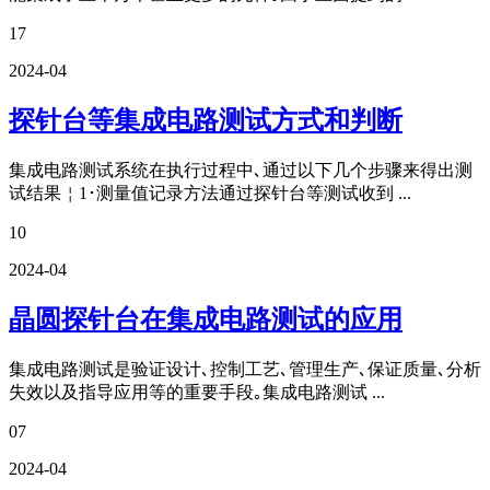
17
2024-04
探针台等集成电路测试方式和判断
集成电路测试系统在执行过程中､通过以下几个步骤来得出测
试结果￤1･测量值记录方法通过探针台等测试收到 ...
10
2024-04
晶圆探针台在集成电路测试的应用
集成电路测试是验证设计､控制工艺､管理生产､保证质量､分析
失效以及指导应用等的重要手段｡集成电路测试 ...
07
2024-04