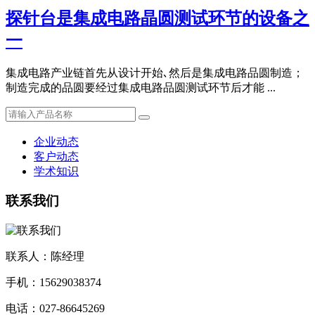
探针台是集成电路晶圆测试环节的设备之
一
集成电路产业链首先从设计开始､然后是集成电路品圆制造；
制造完成的品圆要经过集成电路品圆测试环节后才能 ...
企业动态
客户动态
学术知识
联系我们
联系人：陈经理
手机：15629038374
电话：027-86645269