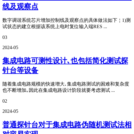
线及观察点
数字调谐系统芯片增加控制线及观察点的具体做法如下￤1)测
试状态的建立根据该系统上电时复位输入端RES ...
03
2024-05
集成电路可测性设计､也包括简化测试探
针台等设备
随着集成电路规模的快速增大､集成电路测试的困难和复杂度
也不断增加｡因此在集成电路设计阶段就要考虑测试 ...
02
2024-05
普通探针台对于集成电路伪随机测试法相