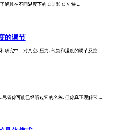
同温度下的 C-F 和 C-V 特 ...
度的调节
究中，对真空､压力､气氛和湿度的调节及控 ...
管你可能已经听过它的名称､但你真正理解它 ...