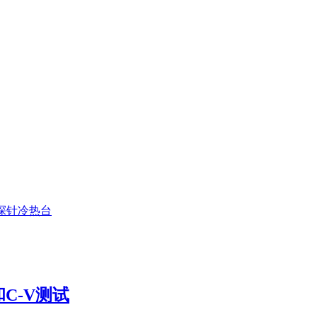
探针冷热台
C-V测试