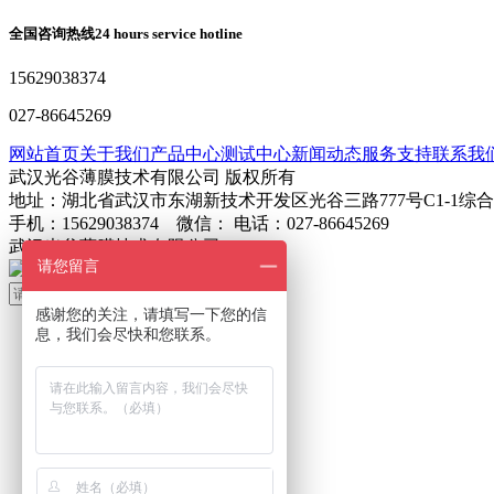
全国咨询热线
24 hours service hotline
15629038374
027-86645269
网站首页
关于我们
产品中心
测试中心
新闻动态
服务支持
联系我
武汉光谷薄膜技术有限公司 版权所有
地址：湖北省武汉市东湖新技术开发区光谷三路777号C1-1综
手机：15629038374 微信： 电话：027-86645269
武汉光谷薄膜技术有限公司
鄂ICP备2024045272号-1
请您留言
搜索
感谢您的关注，请填写一下您的信
息，我们会尽快和您联系。
首页
关于我们
产品展示
产品搜索
联系我们
联系方式
微信扫码