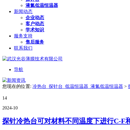
液氮低温恒温器
新闻动态
企业动态
客户动态
学术知识
服务支持
售后服务
联系我们
导航
您现在的位置:
冷热台_探针台_低温恒温器_液氮低温恒温器
>
14
2024-10
探针冷热台可对材料不同温度下进行C-F和