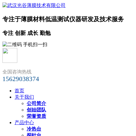
专注于薄膜材料低温测试仪器研发及技术服务
专注 创新 成长 勤勉
全国咨询热线
15629038374
首页
关于我们
公司简介
创始团队
荣誉资质
产品中心
冷热台
探针台