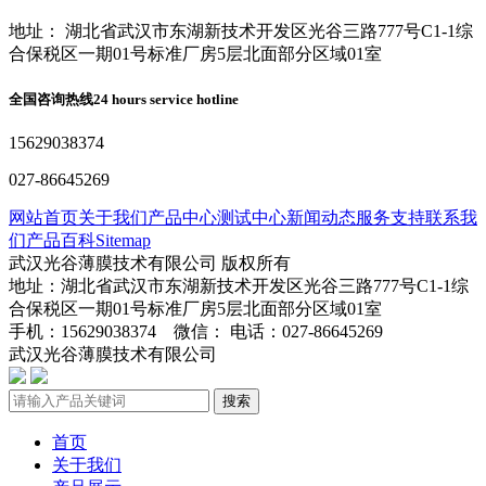
地址： 湖北省武汉市东湖新技术开发区光谷三路777号C1-1综
合保税区一期01号标准厂房5层北面部分区域01室
全国咨询热线
24 hours service hotline
15629038374
027-86645269
网站首页
关于我们
产品中心
测试中心
新闻动态
服务支持
联系我
们
产品百科
Sitemap
武汉光谷薄膜技术有限公司 版权所有
地址：湖北省武汉市东湖新技术开发区光谷三路777号C1-1综
合保税区一期01号标准厂房5层北面部分区域01室
手机：15629038374 微信： 电话：027-86645269
武汉光谷薄膜技术有限公司
鄂ICP备2024045272号-1
搜索
首页
关于我们