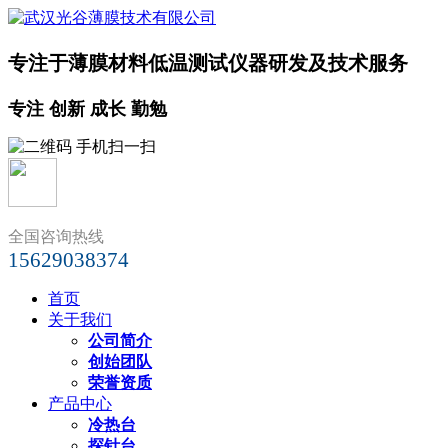
专注于薄膜材料低温测试仪器研发及技术服务
专注 创新 成长 勤勉
全国咨询热线
15629038374
首页
关于我们
公司简介
创始团队
荣誉资质
产品中心
冷热台
探针台