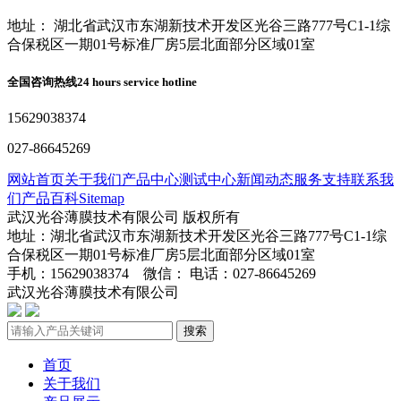
地址： 湖北省武汉市东湖新技术开发区光谷三路777号C1-1综
合保税区一期01号标准厂房5层北面部分区域01室
全国咨询热线
24 hours service hotline
15629038374
027-86645269
网站首页
关于我们
产品中心
测试中心
新闻动态
服务支持
联系我
们
产品百科
Sitemap
武汉光谷薄膜技术有限公司 版权所有
地址：湖北省武汉市东湖新技术开发区光谷三路777号C1-1综
合保税区一期01号标准厂房5层北面部分区域01室
手机：15629038374 微信： 电话：027-86645269
武汉光谷薄膜技术有限公司
鄂ICP备2024045272号-1
搜索
首页
关于我们