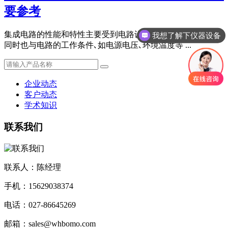
要参考
集成电路的性能和特性主要受到电路设计和制造工艺的影响､
我想了解下仪器设备
同时也与电路的工作条件､如电源电压､环境温度等 ...
企业动态
客户动态
学术知识
联系我们
联系人：陈经理
手机：15629038374
电话：027-86645269
邮箱：sales@whbomo.com