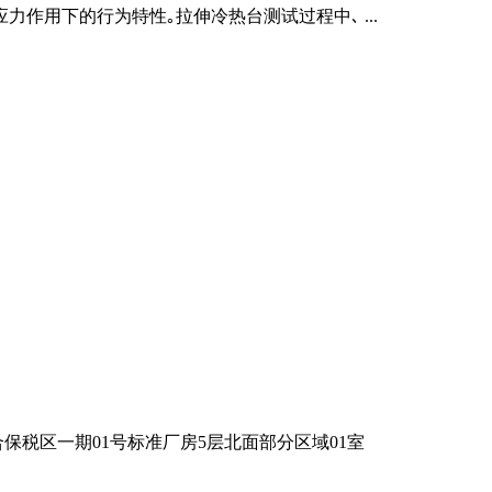
作用下的行为特性｡拉伸冷热台测试过程中､ ...
合保税区一期01号标准厂房5层北面部分区域01室