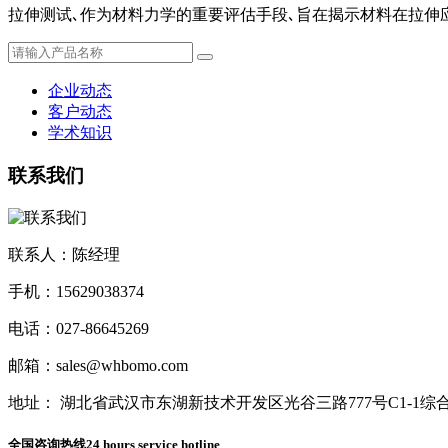
拉伸测试､作为材料力学的重要评估手段､旨在揭示材料在拉伸应力
企业动态
客户动态
学术知识
联系我们
联系人：陈经理
手机：15629038374
电话：027-86645269
邮箱：sales@whbomo.com
地址： 湖北省武汉市东湖新技术开发区光谷三路777号C1-1综
全国咨询热线
24 hours service hotline