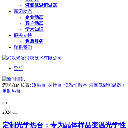
液氮低温恒温器
新闻动态
企业动态
客户动态
学术知识
服务支持
售后服务
联系我们
导航
您现在的位置:
冷热台_探针台_低温恒温器_液氮低温恒温器
>
定制热台
25
2024-11
定制光学热台：专为晶体样品变温光学性