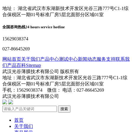
地址： 湖北省武汉市东湖新技术开发区光谷三路777号C1-1综
合保税区一期01号标准厂房5层北面部分区域01室
全国咨询热线
24 hours service hotline
15629038374
027-86645269
网站首页
关于我们
产品中心
测试中心
新闻动态
服务支持
联系我
们
产品百科
Sitemap
武汉光谷薄膜技术有限公司 版权所有
地址：湖北省武汉市东湖新技术开发区光谷三路777号C1-1综
合保税区一期01号标准厂房5层北面部分区域01室
手机：15629038374 微信： 电话：027-86645269
武汉光谷薄膜技术有限公司
鄂ICP备2024045272号-1
搜索
首页
关于我们