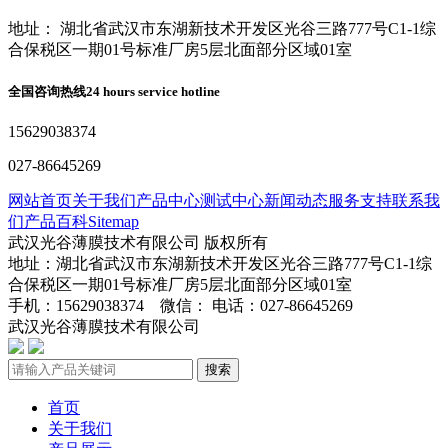
地址： 湖北省武汉市东湖新技术开发区光谷三路777号C1-1综
合保税区一期01号标准厂房5层北面部分区域01室
全国咨询热线
24 hours service hotline
15629038374
027-86645269
网站首页
关于我们
产品中心
测试中心
新闻动态
服务支持
联系我
们
产品百科
Sitemap
武汉光谷薄膜技术有限公司 版权所有
地址：湖北省武汉市东湖新技术开发区光谷三路777号C1-1综
合保税区一期01号标准厂房5层北面部分区域01室
手机：15629038374 微信： 电话：027-86645269
武汉光谷薄膜技术有限公司
鄂ICP备2024045272号-1
搜索
首页
关于我们