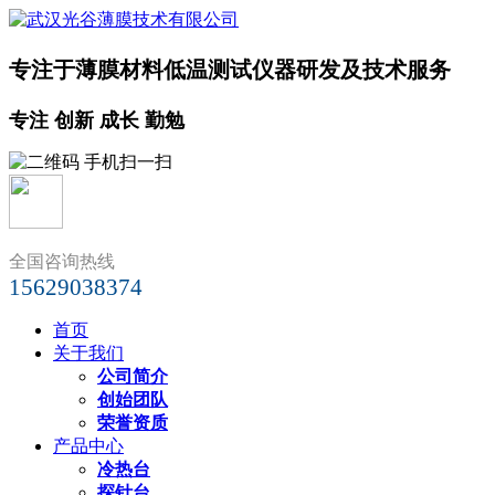
专注于薄膜材料低温测试仪器研发及技术服务
专注 创新 成长 勤勉
全国咨询热线
15629038374
首页
关于我们
公司简介
创始团队
荣誉资质
产品中心
冷热台
探针台