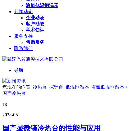
液氮低温恒温器
新闻动态
企业动态
客户动态
学术知识
服务支持
售后服务
联系我们
导航
您现在的位置:
冷热台_探针台_低温恒温器_液氮低温恒温器
>
国产冷热台
16
2024-05
国产显微镜冷热台的性能与应用