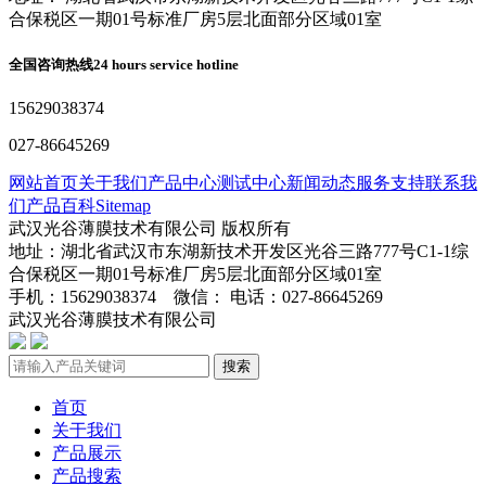
合保税区一期01号标准厂房5层北面部分区域01室
全国咨询热线
24 hours service hotline
15629038374
027-86645269
网站首页
关于我们
产品中心
测试中心
新闻动态
服务支持
联系我
们
产品百科
Sitemap
武汉光谷薄膜技术有限公司 版权所有
地址：湖北省武汉市东湖新技术开发区光谷三路777号C1-1综
合保税区一期01号标准厂房5层北面部分区域01室
手机：15629038374 微信： 电话：027-86645269
武汉光谷薄膜技术有限公司
鄂ICP备2024045272号-1
搜索
首页
关于我们
产品展示
产品搜索