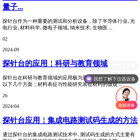
量子...
探针台作为一种重要的测试和分析设备，除了半导体行业､光
电行业､材料科学､微电子领域､纳米技术､生物医 ...
02
2024-09
探针台的应用￤科研与教育领域
我想问一些技术参数
探针台在科研与教育领域的应用极为重要且广泛，主要体现在
我想了解下仪器设备
以下几个方面￤材料表征与性能研究表征材料的微观 ...
26
2024-04
探针台应用￤集成电路测试码生成的方法
通过探针台的集成电路测试技术中､测试码生成的方式主要有