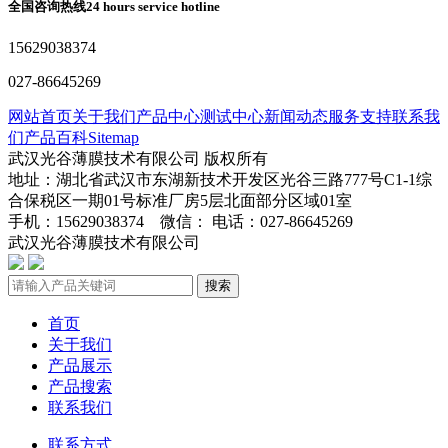
全国咨询热线
24 hours service hotline
15629038374
027-86645269
网站首页
关于我们
产品中心
测试中心
新闻动态
服务支持
联系我
们
产品百科
Sitemap
武汉光谷薄膜技术有限公司 版权所有
地址：湖北省武汉市东湖新技术开发区光谷三路777号C1-1综
合保税区一期01号标准厂房5层北面部分区域01室
手机：15629038374 微信： 电话：027-86645269
武汉光谷薄膜技术有限公司
鄂ICP备2024045272号-1
搜索
首页
关于我们
产品展示
产品搜索
联系我们
联系方式