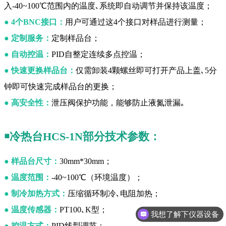
入-40~100℃范围内的温度､系统即自动调节并保持该温度；
●
4个BNC接口：
用户可通过这4个接口对样品进行测量；
●
定制服务：
定制样品台；
●
自动控温：
PID自整定连续多点控温；
●
快速更换样品台：
仅需卸装4颗螺丝即可打开产品上盖､5分
钟即可快速完成样品台的更换；
●
高安全性：
泄压阀保护功能，能够防止液氮泄漏｡
￭冷热台HCS-1N
部分技术参数：
●
样品台尺寸：
30mm*30mm；
●
温度范围：
-40~100℃（环境温度）；
●
制冷加热方式：
压缩循环制冷､电阻加热；
●
温度传感器：
PT100､K型；
我想了解下仪器设备
●
控温方式：
PID线型调节；