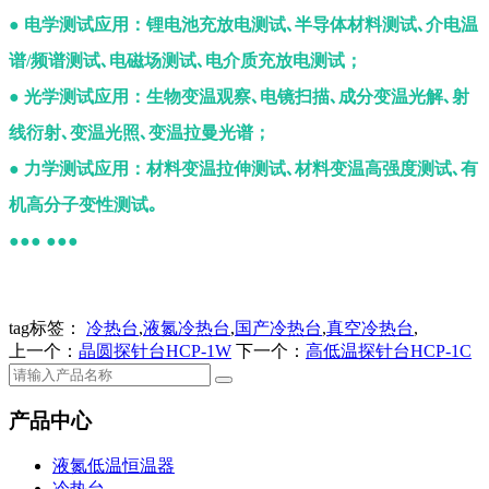
●
电学测试应用：锂电池充放电测试､半导体材料测试､介电温
谱/频谱测试､电磁场测试､电介质充放电测试；
●
光学测试应用：生物变温观察､电镜扫描､成分变温光解､射
线衍射､变温光照､变温拉曼光谱；
●
力学测试应用：材料变温拉伸测试､材料变温高强度测试､有
机高分子变性测试｡
●
●
●
●
●
●
tag标签：
冷热台
,
液氮冷热台
,
国产冷热台
,
真空冷热台
,
上一个：
晶圆探针台HCP-1W
下一个：
高低温探针台HCP-1C
产品中心
液氮低温恒温器
冷热台