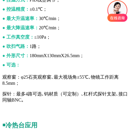
●
控温精度：
±0.1℃；
●
最大升温速率：
30℃/min；
●
最大降温速率：
20℃/min；
●
工作真空度：
≤10Pa；
●
吹扫气路：
1路；
●
外形尺寸：
180mmX130mmX26.5mm；
●
可选：
观察窗：φ25石英观察窗､最大视场角±55℃､物镜工作距离
8.5mm；
探针：最多4路可选､钨材质（可定制）､杠杆式探针支架､接口
同轴BNC
｡
￭冷热台应用