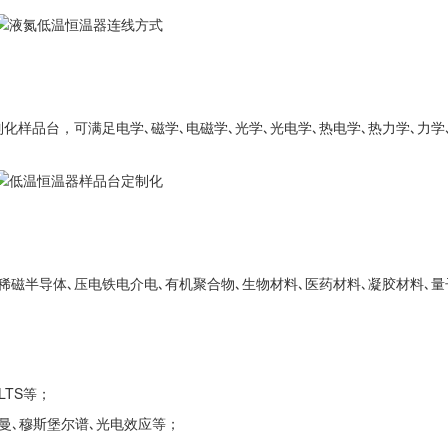
制化样品台，可满足电学､磁学､电磁学､光学､光电学､热电学､热力学､力学
磁半导体､压电铁电介电､有机聚合物､生物材料､医药材料､凝胶材料､量
LTS等；
光谱､拉曼､穆斯堡尔谱､光电效应等；