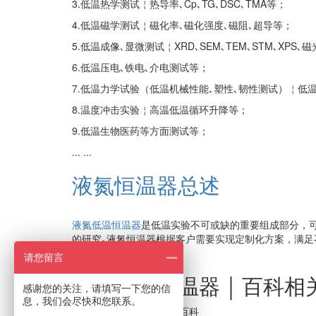
3.低温热学测试￤热导率､Cp､TG､DSC､TMA等；
4.低温磁学测试￤磁化率､磁化强度､磁阻､超导等；
5.低温成像､显微测试￤XRD､SEM､TEM､STM､XPS､
6.低温压电､铁电､介电测试等；
7.低温力学试验（低温机械性能､塑性､韧性测试）￤低
8.温度冲击实验￤高温低温循环升降等；
9.低温生物医药等方面测试等；
... ...
液氮恒温器总述
液氮低温恒温器
是低温实验不可或缺的重要组成部分，
的研究｡液氮恒温器根据客户需要实现定制化方案，满足
发挥重要作用｡
请您留言
液氮低温恒温器 ￨ 百科相
感谢您的关注，请填写一下您的信
息，我们会尽快和您联系。
没有找到您想要的百科