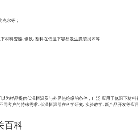
磁光克尔等；
温下材料变脆､钢铁､塑料在低温下容易发生脆裂损坏等；
可以为样品提供低温恒温及与外界热绝缘的条件，广泛 应用于低温下材料
不同客户的特殊需求｡低温恒温器在科学研究､实验教学､新产品开发等应
关百科