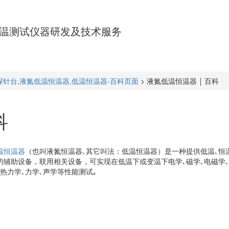
温测试仪器研发及技术服务
探针台,液氮低温恒温器,低温恒温器-百科页面
>
液氮低温恒温器 ￨ 百科
科
温恒温器
（也叫液氮恒温器､其它叫法：低温恒温器）是一种提供低温､恒
的辅助设备，联用相关设备，可实现在低温下或变温下电学､磁学､电磁学､
､热力学､力学､声学等性能测试｡