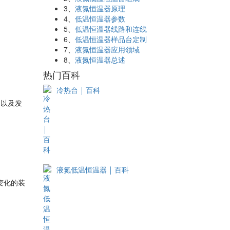
3、
液氮恒温器原理
4、
低温恒温器参数
5、
低温恒温器线路和连线
6、
低温恒温器样品台定制
7、
液氮恒温器应用领域
8、
液氮恒温器总述
热门百科
冷热台 ￨ 百科
，以及发
液氮低温恒温器 ￨ 百科
变化的装