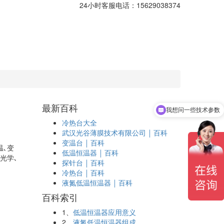
24小时客服电话：15629038374
最新百科
我想问一些技术参数
冷热台大全
武汉光谷薄膜技术有限公司 ￨ 百科
变温台 ￨ 百科
温､变
低温恒温器 ￨ 百科
光学､
探针台 ￨ 百科
冷热台 ￨ 百科
液氮低温恒温器 ￨ 百科
百科索引
1、
低温恒温器应用意义
2、
液氮低温恒温器组成