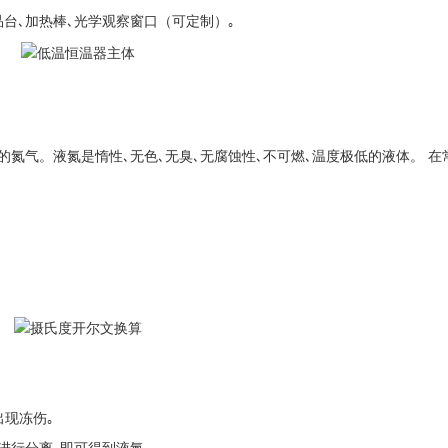
台､加热棒､光学观察窗口（可定制）｡
氮气。液氮是惰性､无色､无臭､无腐蚀性､不可燃､温度极低的液体。 在
出现冻伤｡
进行分离､即可得到液氮｡