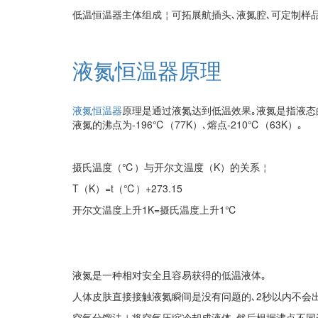
低温恒温器主体组成￤可拓展航插头､液氮腔､可定制样品
液氮恒温器原理
液氮恒温器
原理是通过液氮达到低温效果｡液氮是指液态的
液氮的沸点为-196℃（77K）､熔点-210℃（63K）｡
摄氏温度（℃）与开尔文温度（K）的关系￤
T（K）=t（℃）+273.15
开尔文温度上升1K=摄氏温度上升1℃
液氮是一种相对安全且容易获得的低温液体｡
人体皮肤直接接触液氮瞬间是没有问题的､2秒以内不会
空气分馏法￤将空气压缩冷却成液体､然后根据沸点不同