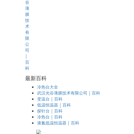
最新百科
冷热台大全
武汉光谷薄膜技术有限公司 ￨ 百科
变温台 ￨ 百科
低温恒温器 ￨ 百科
探针台 ￨ 百科
冷热台 ￨ 百科
液氮低温恒温器 ￨ 百科