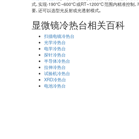
式､实现-190℃~600℃或RT~1200℃范围内精
要､还可以选型光反射或光透射模式｡
显微镜冷热台相关百科
扫描电镜冷热台
光学冷热台
电学冷热台
探针冷热台
半导体冷热台
拉伸冷热台
试验机冷热台
XRD冷热台
电池冷热台