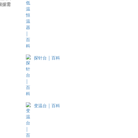
根据需
探针台 ￨ 百科
变温台 ￨ 百科