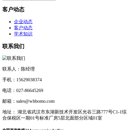
客户动态
企业动态
客户动态
学术知识
联系我们
联系人：陈经理
手机：15629038374
电话：027-86645269
邮箱：sales@whbomo.com
地址： 湖北省武汉市东湖新技术开发区光谷三路777号C1-1综
合保税区一期01号标准厂房5层北面部分区域01室