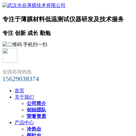
专注于薄膜材料低温测试仪器研发及技术服务
专注 创新 成长 勤勉
全国咨询热线
15629038374
首页
关于我们
公司简介
创始团队
荣誉资质
产品中心
冷热台
探针台