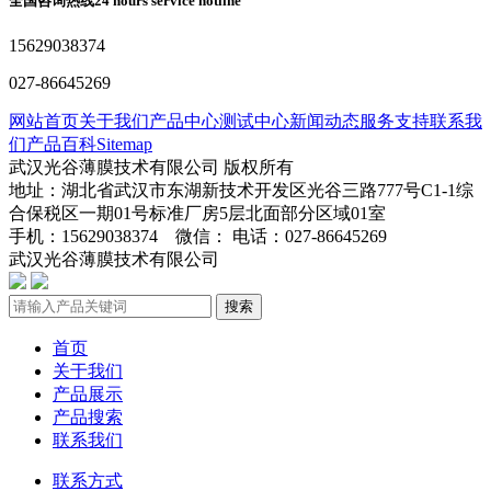
全国咨询热线
24 hours service hotline
15629038374
027-86645269
网站首页
关于我们
产品中心
测试中心
新闻动态
服务支持
联系我
们
产品百科
Sitemap
武汉光谷薄膜技术有限公司 版权所有
地址：湖北省武汉市东湖新技术开发区光谷三路777号C1-1综
合保税区一期01号标准厂房5层北面部分区域01室
手机：15629038374 微信： 电话：027-86645269
武汉光谷薄膜技术有限公司
鄂ICP备2024045272号-1
搜索
首页
关于我们
产品展示
产品搜索
联系我们
联系方式