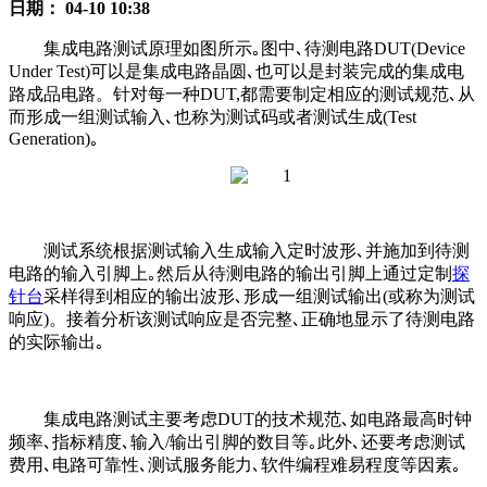
日期：
04-10 10:38
集成电路测试原理如图所示｡图中､待测电路DUT(Device
Under Test)可以是集成电路晶圆､也可以是封装完成的集成电
路成品电路。针对每一种DUT,都需要制定相应的测试规范､从
而形成一组测试输入､也称为测试码或者测试生成(Test
Generation)｡
测试系统根据测试输入生成输入定时波形､并施加到待测
电路的输入引脚上｡然后从待测电路的输出引脚上通过定制
探
针台
采样得到相应的输出波形､形成一组测试输出(或称为测试
响应)。接着分析该测试响应是否完整､正确地显示了待测电路
的实际输出｡
集成电路测试主要考虑DUT的技术规范､如电路最高时钟
频率､指标精度､输入/输出引脚的数目等｡此外､还要考虑测试
费用､电路可靠性､测试服务能力､软件编程难易程度等因素｡