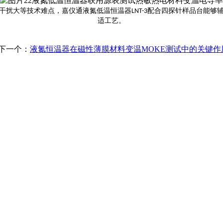
干扰大等技术
难点
，
嘉仪通液氮低温恒温器
配合四探针样品台能够
LNT-3
适工艺。
下一个：
液氮恒温器在磁性薄膜材料变温MOKE测试中的关键作