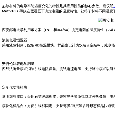
热敏材料的电导率随温度变化的特性是其应用性能的核心参数。
嘉仪通
薄膜
在宽温区下
测定
电阻的温度特性。获得了材料不同温度
MnCoNiCuO
西安邮电大学利用该方案（
和
）测定电阻的温度特性（
LNT-3
34465A
298-
液氮低温恒温器
采用液氮制冷，配备
控温模块。样品室设计为双层真空结构，减少热
PID
安捷伦源表电学测量
四线法测量模式消除引线电阻误差。测试电流电压，支持脉冲模式以避
定制化功能模块
透明观察窗口：采用石英玻璃视窗，兼容光学显微镜或红外热像仪，电
模块化样品台：
方便引线和固定，
支持薄膜
薄层等多种形态
样品快速装
/