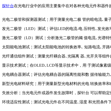
探针台
在光电行业中的应用主要集中在对各种光电元件和器件
光电二极管和探测器测试￤用于测量光电二极 管的暗电流､量
发光二极管（LED）测试￤评估LED的电流-电 压特性､发光效
激光二极管（LD）测试￤分析激光二极管的阈 值电流､光谱特
太阳能电池测试￤测试太阳能电池的转换效率､ 短路电流､开路
光纤通信组件测试￤测量光纤耦合器､光隔离 器､光开关等组件
显示技术测试￤在OLED､LCD等显示技术中，用 于测试像素
光电耦合器测试￤评估光电耦合器的隔离性能和数 据传输能力
新型光电材料研究￤用于测量新型光电材料的光电 转换效率和
失效分析￤当光电元件或器件发生故障时，探针台 可以帮助定
环境适应性测试￤测试光电元件在不同温度､湿度 和光照条件下