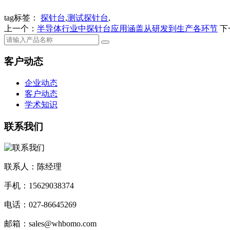
tag标签：
探针台
,
测试探针台
,
上一个：
半导体行业中探针台应用涵盖从研发到生产各环节
下
客户动态
企业动态
客户动态
学术知识
联系我们
联系人：陈经理
手机：15629038374
电话：027-86645269
邮箱：sales@whbomo.com