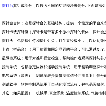
探针台
其组成部分可以按照不同的功能模块来划分､下面是探针
探针台台体￤这是探针台的基础结构，提供一个稳定的平台来承
探针卡或探针座￤探针卡是带有多个微小探针的载体，探针会接
探针头￤包括探针臂和探针针尖，针尖直径极小，可以达到微米
卡盘（样品台）￤用于放置和固定晶圆的平台，可以通过X､Y､
显微镜系统￤用于对准和视觉检查，帮助操作者观察探针与芯片的
控制系统￤包括微定位器和运动控制系统，用于精确调整探针和
电气系统（源表）￤测试源表是提供测试信号并测量返回信号的
测试软件￤软件控制系统用于自动化测试流程，包括晶圆映射､
其它（如果配置）￤机械手､真空系统､温度控制系统､气路控制