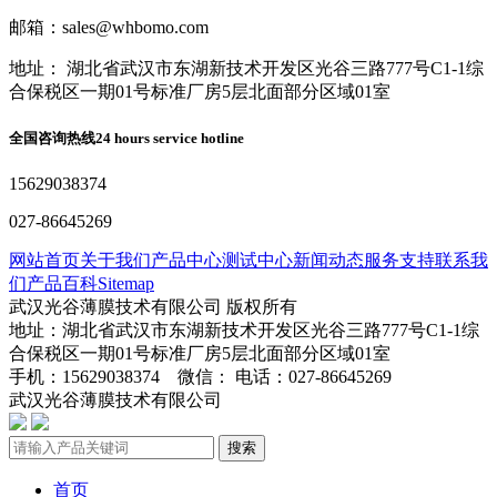
邮箱：sales@whbomo.com
地址： 湖北省武汉市东湖新技术开发区光谷三路777号C1-1综
合保税区一期01号标准厂房5层北面部分区域01室
全国咨询热线
24 hours service hotline
15629038374
027-86645269
网站首页
关于我们
产品中心
测试中心
新闻动态
服务支持
联系我
们
产品百科
Sitemap
武汉光谷薄膜技术有限公司 版权所有
地址：湖北省武汉市东湖新技术开发区光谷三路777号C1-1综
合保税区一期01号标准厂房5层北面部分区域01室
手机：15629038374 微信： 电话：027-86645269
武汉光谷薄膜技术有限公司
鄂ICP备2024045272号-1
搜索
首页