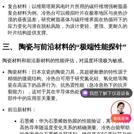
复合材料：以维斯塔斯风电叶片所用的碳纤维增强树脂基
复合材料为例。冷热台可以模拟叶片在极寒地区与炎热沙
漠的昼夜温差，研究树脂基体与碳纤维界面在热循环下的
应力变化与潜在脱粘风险，为设计更轻、更强、更耐久的
叶片结构提供支撑。
三、 陶瓷与前沿材料的“极端性能探针”
陶瓷材料和前沿新材料的性能评估，对温度环境极为敏感。
陶瓷材料：日本京瓷的陶瓷刀具，其超硬耐磨的特性源于
精细的微观结构。冷热台可用于研究氮化硅、氧化锆等陶
瓷在高温下的晶界行为、抗热震性能（急冷急热下的抗开
裂能力），这对于其在半导体热处理设备、航空航天高温
我想了解下仪器设备
部件中的应用至关重要。
前沿新材料：
石墨烯：华为石墨烯散热膜的性能验证，离不开对其
高热导率随温度变化关系的精确测量。冷热台能帮助
科学家优化石墨烯片层排列，确保其在5G基站芯片的