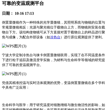
可靠的变温观测平台
日期：
10-16 17:13
倒置显微镜作为一种特殊的光学显微镜，其照明系统与物镜的位置与
常规显微镜相反：光源与聚光镜位于载物台上方，而物镜则安装在载
物台下方。该结构使物镜可从下方直接对置于载物台上的样品进行聚
焦与成像，为配合外部设备（如
冷热台
）进行原位观测提供了便利。
宁波大学定制冷热台与徕卡倒置显微镜联用，实现了在不同温度条件
下进行粒子追踪及微流变学实验，为材料与生命科学等领域的研究提
供了可靠的变温观测平台。
凭借其精准控温与实时活体观测的优势，变温倒置显微镜在多个学科
中具有广泛应用：
生命科学与医学：用于研究温度对细胞增殖与微生物活性的影响，如
高温对肿瘤细胞的作用机制；亦可用于探索神经元活动及胚胎发育过