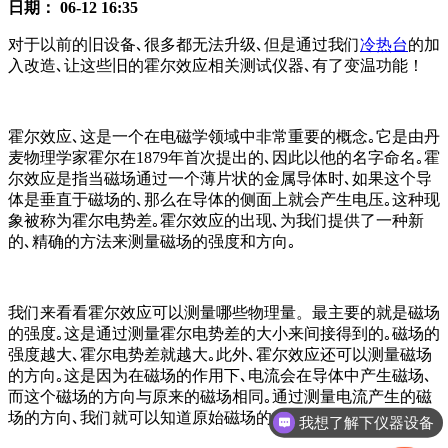
日期：
06-12 16:35
对于以前的旧设备､很多都无法升级､但是通过我们
冷热台
的加
入改造､让这些旧的霍尔效应相关测试仪器､有了变温功能！
霍尔效应､这是一个在电磁学领域中非常重要的概念｡它是由丹
麦物理学家霍尔在1879年首次提出的､因此以他的名字命名｡霍
尔效应是指当磁场通过一个薄片状的金属导体时､如果这个导
体是垂直于磁场的､那么在导体的侧面上就会产生电压｡这种现
象被称为霍尔电势差｡霍尔效应的出现､为我们提供了一种新
的､精确的方法来测量磁场的强度和方向｡
我们来看看霍尔效应可以测量哪些物理量。最主要的就是磁场
的强度｡这是通过测量霍尔电势差的大小来间接得到的｡磁场的
强度越大､霍尔电势差就越大｡此外､霍尔效应还可以测量磁场
的方向｡这是因为在磁场的作用下､电流会在导体中产生磁场､
而这个磁场的方向与原来的磁场相同｡通过测量电流产生的磁
场的方向､我们就可以知道原始磁场的方向｡
我想了解下仪器设备