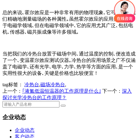
总的来说､霍尔效应是一种非常有用的物理现象､它可以帮助我
们精确地测量磁场的各种属性｡虽然霍尔效应的应用并不局限
于电磁学领域､但在电磁学领域中､它的应用尤其广泛､包括电
机､传感器､磁共振成像等许多领域｡
当把我们的冷热台放置于磁场中间､通过温度的控制､便改造成
了一个､变温霍尔效应测试仪器｡冷热台的应用场景之广不仅涵
盖了电磁学､还有光学､电学､力学､热学等方面的应用､是一个
实用性很大的设备､关键是价格也比较便宜！
tag标签：
冷热台
,
磁场冷热台
,
上一个：
｢液氮低温恒温器的工作原理是什么｣
下一个：
深入
探讨光学冷热台的工作原理？
企业动态
企业动态
客户动态